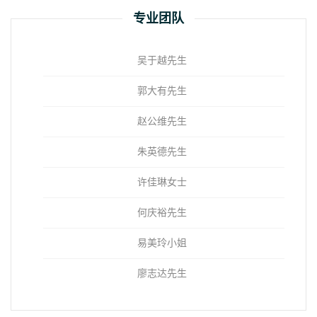
专业团队
吴于越先生
郭大有先生
赵公维先生
朱英德先生
许佳琳女士
何庆裕先生
易美玲小姐
廖志达先生