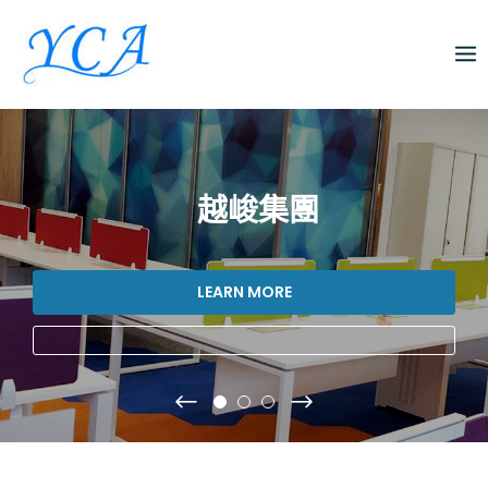
Skip
to
content
越峻集團
LEARN MORE